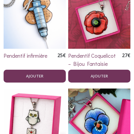
Pendentif infirmière
25
€
Pendentif Coquelicot
27
€
– Bijou Fantaisie
Floral en Résine et
AJOUTER
AJOUTER
Acier Inoxydable