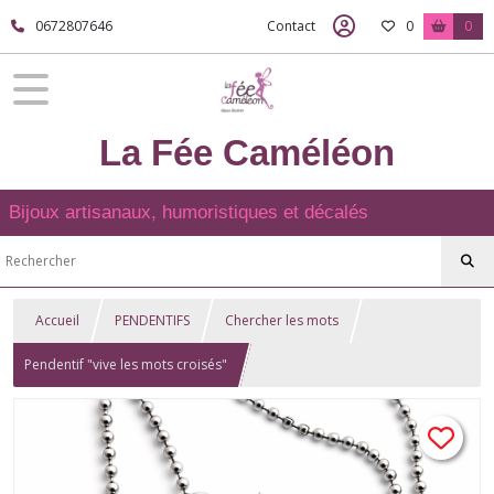
0672807646
Contact
0
0
La Fée Caméléon
Bijoux artisanaux, humoristiques et décalés
Accueil
PENDENTIFS
Chercher les mots
Pendentif "vive les mots croisés"