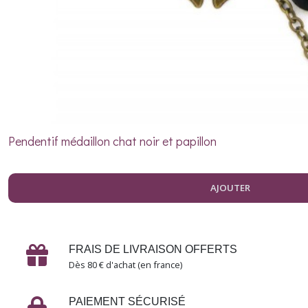
Les
fleurs
(2)
Chercher
les
mots
(1)
Pendentif médaillon chat noir et papillon
Les
institutrices
AJOUTER
(1)
Les
FRAIS DE LIVRAISON OFFERTS
infirmières
(1)
Dès 80 € d'achat (en france)
PAIEMENT SÉCURISÉ
Sorcières