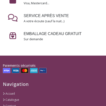
et
Visa, Mastercard...
magiciennes
(1)
SERVICE APRÈS VENTE
A votre écoute (sauf la nuit...)
Les
oiseaux
EMBALLAGE CADEAU GRATUIT
(1)
Sur demande
Afficher
les
résultats
Paiements sécurisés
Navigation
Accueil
Catalogue
Contact