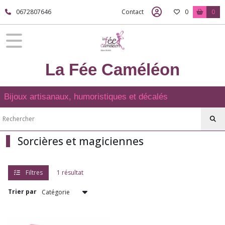
Fermer
0672807646
Contact
0
0
FILTRES
La Fée Caméléon
Tous
les
produits
Bijoux artisanaux, humoristiques et décalés
PENDENTIFS
Les
chats
Sorcières et magiciennes
(1)
Dia
Filtres
1 résultat
de
los
Trier par
muertos
(1)