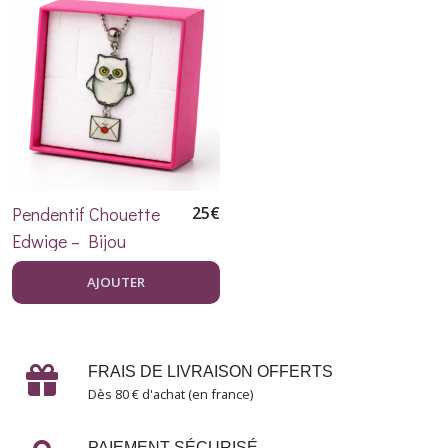
Les
musiciennes
(1)
La
vie
d'artiste
(2)
Pendentif Chouette
25
€
Un
Edwige – Bijou
rendez-
Fantaisie en Résine et
vous
AJOUTER
chez
Acier Inoxydable
l'ophtalmo
(1)
FRAIS DE LIVRAISON OFFERTS
Les
Dès 80 € d'achat (en france)
fées
(3)
PAIEMENT SÉCURISÉ