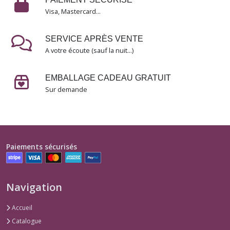
Visa, Mastercard...
Les
fleurs
SERVICE APRÈS VENTE
(2)
A votre écoute (sauf la nuit...)
Chercher
EMBALLAGE CADEAU GRATUIT
les
mots
Sur demande
(1)
Les
institutrices
(1)
Paiements sécurisés
Les
infirmières
Navigation
(1)
Accueil
Catalogue
Sorcières