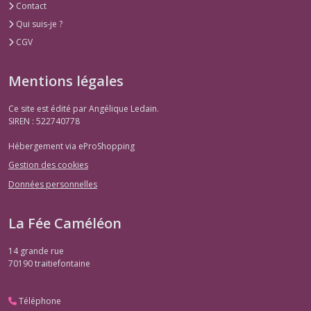
et
Contact
magiciennes
Qui suis-je ?
(1)
CGV
Les
Mentions légales
oiseaux
(1)
Ce site est édité par Angélique Ledain.
SIREN : 522740778
Hébergement via eProShopping
Afficher
les
Gestion des cookies
résultats
Données personnelles
La Fée Caméléon
14 grande rue
70190
traitiefontaine
Téléphone