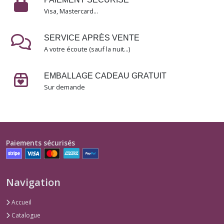
Visa, Mastercard...
Les
fleurs
SERVICE APRÈS VENTE
(2)
A votre écoute (sauf la nuit...)
Chercher
EMBALLAGE CADEAU GRATUIT
les
mots
Sur demande
(1)
Les
institutrices
(1)
Paiements sécurisés
Les
infirmières
Navigation
(1)
Accueil
Catalogue
Sorcières