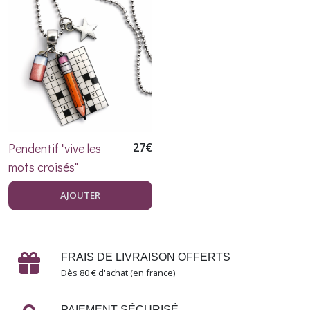
Les
musiciennes
(1)
La
vie
d'artiste
(2)
Pendentif "vive les
27
€
Un
mots croisés"
rendez-
vous
AJOUTER
chez
l'ophtalmo
(1)
FRAIS DE LIVRAISON OFFERTS
Les
Dès 80 € d'achat (en france)
fées
(3)
PAIEMENT SÉCURISÉ