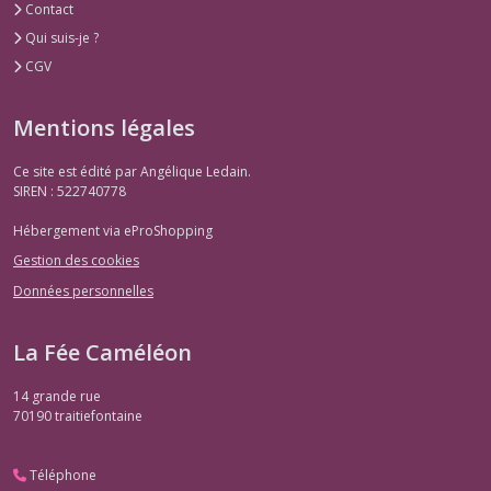
et
Contact
magiciennes
Qui suis-je ?
(1)
CGV
Les
Mentions légales
oiseaux
(1)
Ce site est édité par Angélique Ledain.
SIREN : 522740778
Hébergement via eProShopping
Afficher
les
Gestion des cookies
résultats
Données personnelles
La Fée Caméléon
14 grande rue
70190
traitiefontaine
Téléphone